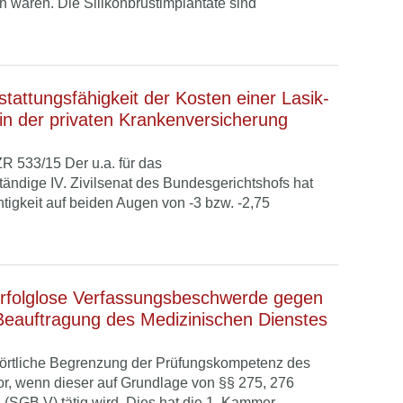
 waren. Die Silikonbrustimplantate sind
tattungsfähigkeit der Kosten einer Lasik-
in der privaten Krankenversicherung
R 533/15 Der u.a. für das
tändige IV. Zivilsenat des Bundesgerichtshofs hat
tigkeit auf beiden Augen von -3 bzw. -2,75
rfolglose Verfassungsbeschwerde gegen
Beauftragung des Medizinischen Dienstes
 örtliche Begrenzung der Prüfungskompetenz des
or, wenn dieser auf Grundlage von §§ 275, 276
SGB V) tätig wird. Dies hat die 1. Kammer...